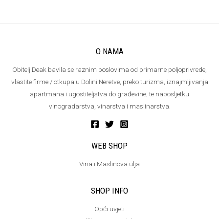
O NAMA
Obitelj Deak bavila se raznim poslovima od primarne poljoprivrede,
vlastite firme / otkupa u Dolini Neretve, preko turizma, iznajmljivanja
apartmana i ugostiteljstva do građevine, te naposljetku
vinogradarstva, vinarstva i maslinarstva.
WEB SHOP
Vina i Maslinova ulja
SHOP INFO
Opći uvjeti