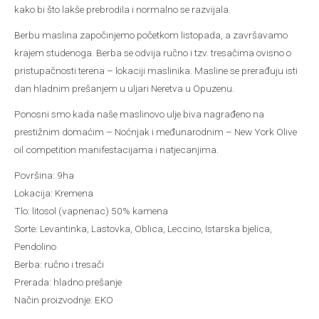
kako bi što lakše prebrodila i normalno se razvijala.
Berbu maslina započinjemo početkom listopada, a završavamo
krajem studenoga. Berba se odvija ručno i tzv. tresačima ovisno o
pristupačnosti terena – lokaciji maslinika. Masline se prerađuju isti
dan hladnim prešanjem u uljari Neretva u Opuzenu.
Ponosni smo kada naše maslinovo ulje biva nagrađeno na
prestižnim domaćim – Noćnjak i međunarodnim – New York Olive
oil competition manifestacijama i natjecanjima.
Površina: 9ha
Lokacija: Kremena
Tlo: litosol (vapnenac) 50% kamena
Sorte: Levantinka, Lastovka, Oblica, Leccino, Istarska bjelica,
Pendolino
Berba: ručno i tresači
Prerada: hladno prešanje
Način proizvodnje: EKO