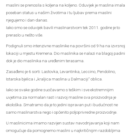
maslini se prenosila s koljena na koljeno. Oduvijek je maslina imala
poseban status u našim životima i tu ljubav prema maslini
njegujemo i dan-danas.
Iako smo se oduvijek bavili maslinarstvom tek 2011. godine je to
preraslo u nešto više.
Podignuli smo intenzivne maslinike na površini od 9 ha na izvrsnoj
lokaciji u mjestu Kremena. Dio maslinika se nalazi na blagoj padini
dok je dio maslinika na uređenim terasama.
Zasađeno je 6 sorti: Lastovka, Levantinka, Leccino, Pendolino,
Istarska bjelica i „kraljica maslina u Dalmaciji“ oblica.
Iako se svake godine suočavamo s teškim i sve ekstremnijim
uvjetima za normalan rast i razvoj masline sva proizvodnja je
ekološka. Smatramo da je to jedini ispravan put i budućnost ne
samo maslinarstva nego i općenito poljoprivredne proizvodnje.
U maslinicima imamo razvijen sustav navodnjavanja koji nam
omogućuje da pomognemo maslini u najkritičnijim razdobljima