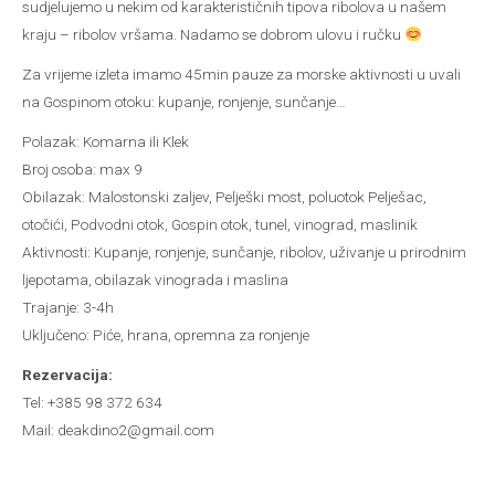
sudjelujemo u nekim od karakterističnih tipova ribolova u našem
kraju – ribolov vršama. Nadamo se dobrom ulovu i ručku
Za vrijeme izleta imamo 45min pauze za morske aktivnosti u uvali
na Gospinom otoku: kupanje, ronjenje, sunčanje…
Polazak: Komarna ili Klek
Broj osoba: max 9
Obilazak: Malostonski zaljev, Pelješki most, poluotok Pelješac,
otočići, Podvodni otok, Gospin otok, tunel, vinograd, maslinik
Aktivnosti: Kupanje, ronjenje, sunčanje, ribolov, uživanje u prirodnim
ljepotama, obilazak vinograda i maslina
Trajanje: 3-4h
Uključeno: Piće, hrana, opremna za ronjenje
Rezervacija:
Tel: +385 98 372 634
Mail: deakdino2@gmail.com