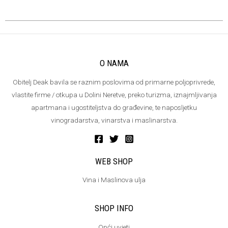
O NAMA
Obitelj Deak bavila se raznim poslovima od primarne poljoprivrede,
vlastite firme / otkupa u Dolini Neretve, preko turizma, iznajmljivanja
apartmana i ugostiteljstva do građevine, te naposljetku
vinogradarstva, vinarstva i maslinarstva.
WEB SHOP
Vina i Maslinova ulja
SHOP INFO
Opći uvjeti