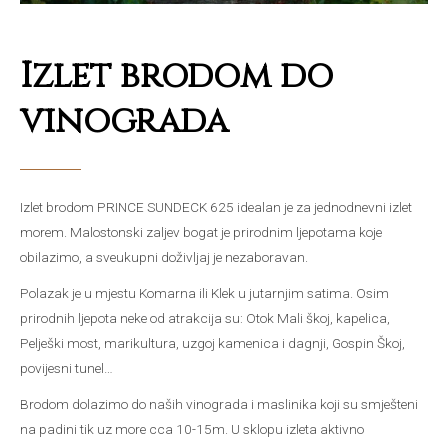
Izlet brodom do
vinograda
Izlet brodom PRINCE SUNDECK 625 idealan je za jednodnevni izlet
morem. Malostonski zaljev bogat je prirodnim ljepotama koje
obilazimo, a sveukupni doživljaj je nezaboravan.
Polazak je u mjestu Komarna ili Klek u jutarnjim satima. Osim
prirodnih ljepota neke od atrakcija su: Otok Mali škoj, kapelica,
Pelješki most, marikultura, uzgoj kamenica i dagnji, Gospin Škoj,
povijesni tunel…
Brodom dolazimo do naših vinograda i maslinika koji su smješteni
na padini tik uz more cca 10-15m. U sklopu izleta aktivno