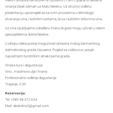
Nakon obilaska ide se prema Opuzenu (15km) gdje je smještena
vinarija Deak odmah uz Malu Neretvu. Uz stručno vođenu
prezentaciju upoznajete se sa svim procesima u tehnologiji
stvaranja vina, različitim sortama, te sa različitim stilovima vina.
Uz vina sljubljujemo određenu hranu te gosti mogu uživati u nekim
specijalitetima doline Neretve.
U sklopu izleta postoji mogućnost obilaska malog šarmantnog
dalmatinskog grada Opuzena. Pogled sa vidikovca i posjet
najvažnijim turističkim atrakcijama grada.
Vinska tura i degustacija
Vino , maslinovo ulje i hrana
Profesionalno vođenje degustacije
Trajanje: 2-3h
Rezervacija:
Tel: +385 98 372 634
Mail: deakdino2@gmail.com